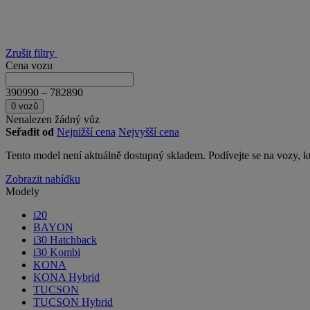
Zrušit filtry
Cena vozu
390990
–
782890
0 vozů
Nenalezen žádný vůz
Seřadit od
Nejnižší cena
Nejvyšší cena
Tento model není aktuálně dostupný skladem. Podívejte se na vozy, kt
Zobrazit nabídku
Modely
i20
BAYON
i30 Hatchback
i30 Kombi
KONA
KONA Hybrid
TUCSON
TUCSON Hybrid