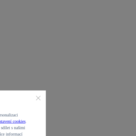
sonalizaci
stavení cookies
.
sdílet s našimi
íce informací