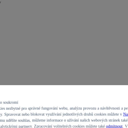
y
ho soukromí
es nezbytné pro správné fungování webu, analýzu provozu a návštěvnosti a per
y. Spravovat nebo blokovat využívání jednotlivých druhů cookies můžete v
Na
u udělíte souhlas, můžeme informace o užívání našich webových stránek také 
alytickými partnery. Zpracování volitelných cookies můžete také
odmítnout
. V