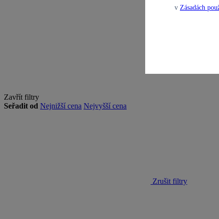
v
Zásadách použ
Otevřít filtr
1
Zavřít filtry
Seřadit od
Nejnižší cena
Nejvyšší cena
Zrušit filtry