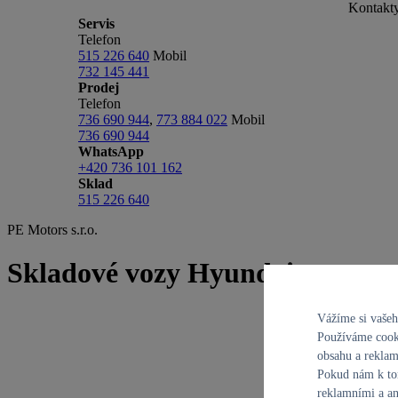
Kontakt
Servis
Telefon
515 226 640
Mobil
732 145 441
Prodej
Telefon
736 690 944
,
773 884 022
Mobil
736 690 944
WhatsApp
+420 736 101 162
Sklad
515 226 640
PE Motors s.r.o.
Skladové vozy Hyundai
Vážíme si vaše
Používáme cooki
obsahu a reklam
Pokud nám k tom
reklamními a an