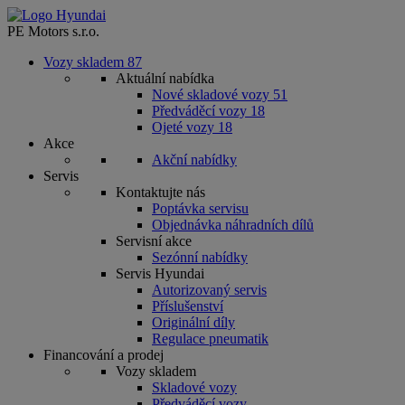
PE Motors s.r.o.
Vozy skladem
87
Aktuální nabídka
Nové skladové vozy
51
Předváděcí vozy
18
Ojeté vozy
18
Akce
Akční nabídky
Servis
Kontaktujte nás
Poptávka servisu
Objednávka náhradních dílů
Servisní akce
Sezónní nabídky
Servis Hyundai
Autorizovaný servis
Příslušenství
Originální díly
Regulace pneumatik
Financování a prodej
Vozy skladem
Skladové vozy
Předváděcí vozy