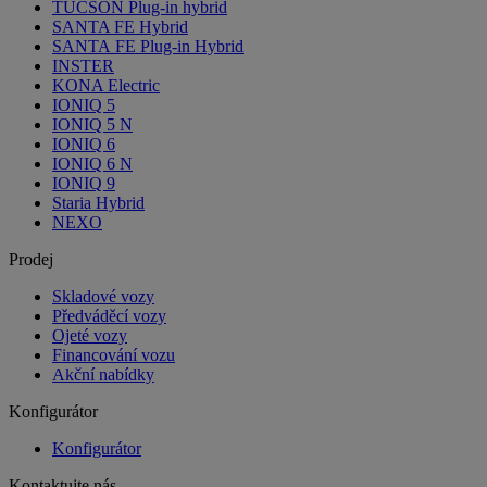
TUCSON Plug-in hybrid
SANTA FE Hybrid
SANTA FE Plug-in Hybrid
INSTER
KONA Electric
IONIQ 5
IONIQ 5 N
IONIQ 6
IONIQ 6 N
IONIQ 9
Staria Hybrid
NEXO
Prodej
Skladové vozy
Předváděcí vozy
Ojeté vozy
Financování vozu
Akční nabídky
Konfigurátor
Konfigurátor
Kontaktujte nás