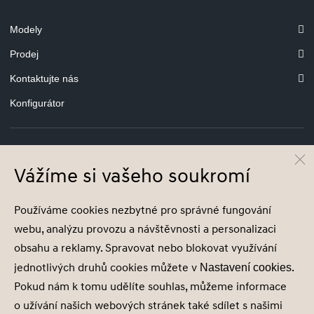
Modely
Prodej
Kontaktujte nás
Konfigurátor
Vážíme si vašeho soukromí
© Hyundai Motor Czech s.r.o.
Infocentrum
800 800 900
Používáme cookies nezbytné pro správné fungování
Společnost je zapsána v obchodním rejstříku vedeném u Krajského soudu v
webu, analýzu provozu a návštěvnosti a personalizaci
|Brně, oddíl C, vložka 69064., IČ 29262666
obsahu a reklamy. Spravovat nebo blokovat využívání
jednotlivých druhů cookies můžete v
.
Nastavení cookies
Pokud nám k tomu udělíte souhlas, můžeme informace
o užívání našich webových stránek také sdílet s našimi
Nastavení cookies